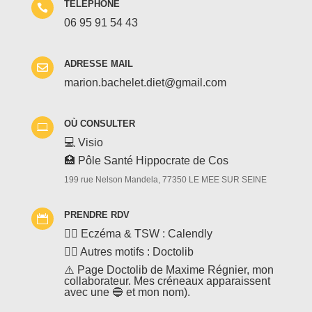
TELEPHONE

06 95 91 54 43
ADRESSE MAIL

marion.bachelet.diet@gmail.com
O
Ù
CONSULTER

💻 Visio
🏥 Pôle Santé Hippocrate de Cos
199 rue Nelson Mandela, 77350 LE MEE SUR SEINE
PRENDRE RDV

👉🏻 Eczéma & TSW : Calendly
👉🏻 Autres motifs : Doctolib
⚠️ Page Doctolib de Maxime Régnier, mon
collaborateur. Mes créneaux apparaissent
avec une 🔵 et mon nom).